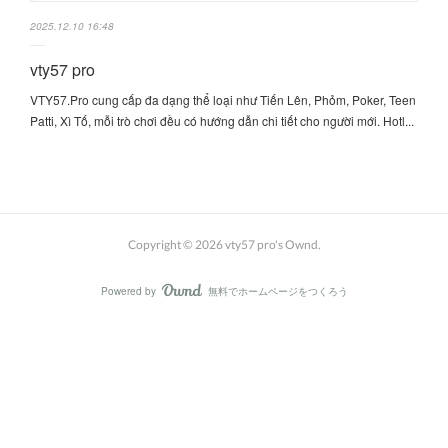
2025.12.10 16:48
vty57 pro
VTY57.Pro cung cấp đa dạng thể loại như Tiến Lên, Phỏm, Poker, Teen
Patti, Xì Tố, mỗi trò chơi đều có hướng dẫn chi tiết cho người mới. Hotl...
Copyright ©
2026
vty57 pro's Ownd
.
Powered by
無料でホームページをつくろう
AmebaOwnd
フォロー