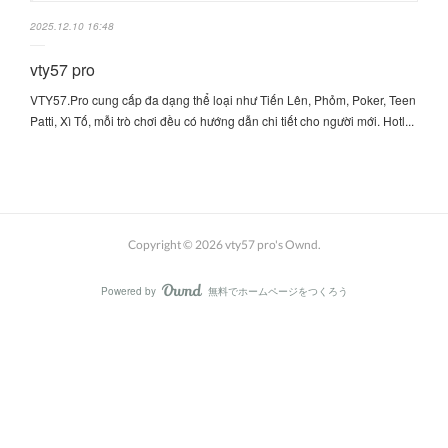
2025.12.10 16:48
vty57 pro
VTY57.Pro cung cấp đa dạng thể loại như Tiến Lên, Phỏm, Poker, Teen
Patti, Xì Tố, mỗi trò chơi đều có hướng dẫn chi tiết cho người mới. Hotl...
Copyright ©
2026
vty57 pro's Ownd
.
Powered by
無料でホームページをつくろう
AmebaOwnd
フォロー